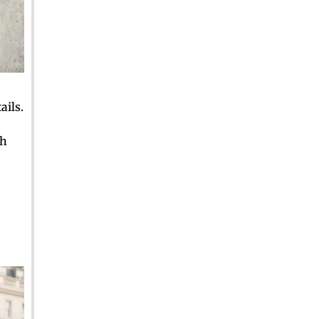
ails.
ch