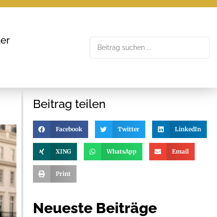
er
Beitrag teilen
Facebook
Twitter
LinkedIn
XING
WhatsApp
Email
Print
Neueste Beiträge