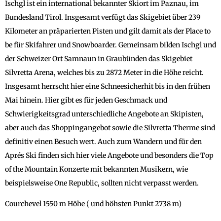
Ischgl ist ein international bekannter Skiort im Paznau, im
Bundesland Tirol. Insgesamt verfügt das Skigebiet über 239
Kilometer an präparierten Pisten und gilt damit als der Place to
be für Skifahrer und Snowboarder. Gemeinsam bilden Ischgl und
der Schweizer Ort Samnaun in Graubünden das Skigebiet
Silvretta Arena, welches bis zu 2872 Meter in die Höhe reicht.
Insgesamt herrscht hier eine Schneesicherhit bis in den frühen
Mai hinein. Hier gibt es für jeden Geschmack und
Schwierigkeitsgrad unterschiedliche Angebote an Skipisten,
aber auch das Shoppingangebot sowie die Silvretta Therme sind
definitiv einen Besuch wert. Auch zum Wandern und für den
Aprés Ski finden sich hier viele Angebote und besonders die Top
of the Mountain Konzerte mit bekannten Musikern, wie
beispielsweise One Republic, sollten nicht verpasst werden.
Courchevel 1550 m Höhe ( und höhsten Punkt 2738 m)