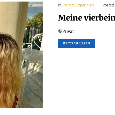
In
Private Experience
Posted
Meine vierbein
©Privat
BEITRAG LESEN