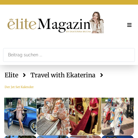
Elite
Theme
Elite
Travel with Ekaterina
Printar
Der Jet Set Kalender
Newslet
Mediad