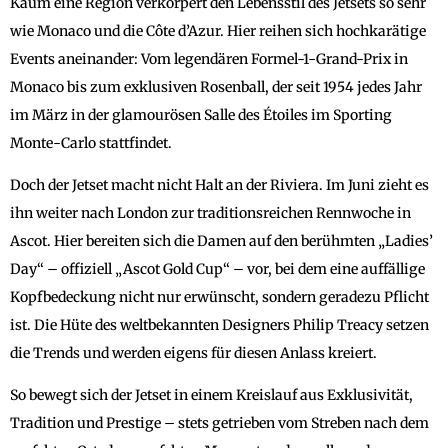
Kaum eine Region verkörpert den Lebensstil des Jetsets so sehr
wie Monaco und die Côte d’Azur. Hier reihen sich hochkarätige
Events aneinander: Vom legendären Formel-1-Grand-Prix in
Monaco bis zum exklusiven Rosenball, der seit 1954 jedes Jahr
im März in der glamourösen Salle des Étoiles im Sporting
Monte-Carlo stattfindet.
Doch der Jetset macht nicht Halt an der Riviera. Im Juni zieht es
ihn weiter nach London zur traditionsreichen Rennwoche in
Ascot. Hier bereiten sich die Damen auf den berühmten „Ladies’
Day“ – offiziell „Ascot Gold Cup“ – vor, bei dem eine auffällige
Kopfbedeckung nicht nur erwünscht, sondern geradezu Pflicht
ist. Die Hüte des weltbekannten Designers Philip Treacy setzen
die Trends und werden eigens für diesen Anlass kreiert.
So bewegt sich der Jetset in einem Kreislauf aus Exklusivität,
Tradition und Prestige – stets getrieben vom Streben nach dem