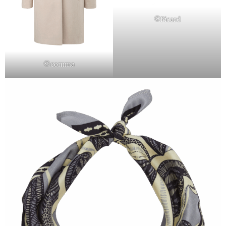
©Picard
©comma