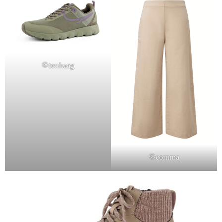
©tenhaag
©comma