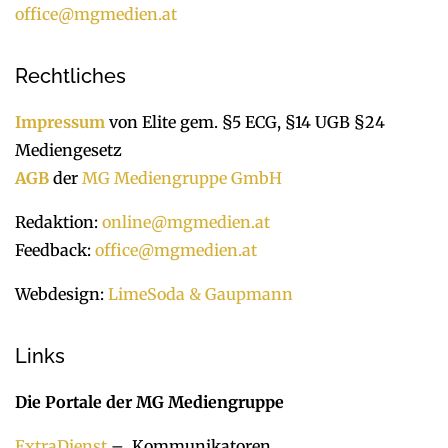
office@mgmedien.at
Rechtliches
Impressum
von Elite gem. §5 ECG, §14 UGB §24
Mediengesetz
AGB
der
MG Mediengruppe GmbH
Redaktion:
online@mgmedien.at
Feedback:
office@mgmedien.at
Webdesign:
LimeSoda & Gaupmann
Links
Die Portale der MG Mediengruppe
ExtraDienst
– Kommunikatoren