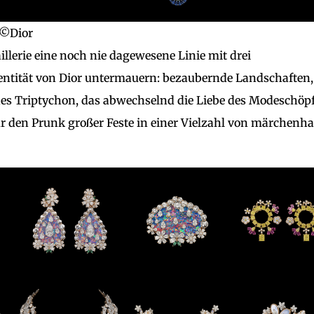
©Dior
aillerie eine noch nie dagewesene Linie mit drei
dentität von Dior untermauern: bezaubernde Landschaften,
des Triptychon, das abwechselnd die Liebe des Modeschöp
ür den Prunk großer Feste in einer Vielzahl von märchenha