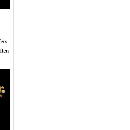
fers
ften