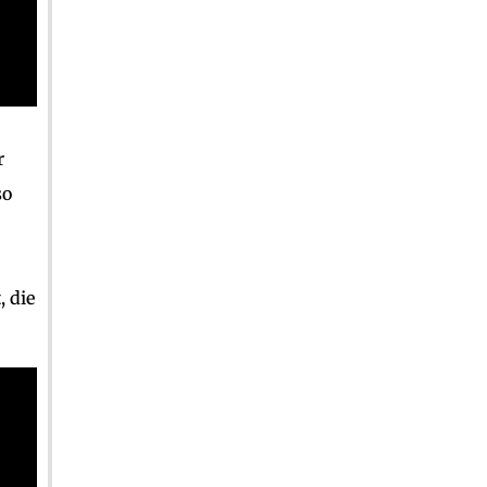
r
so
, die