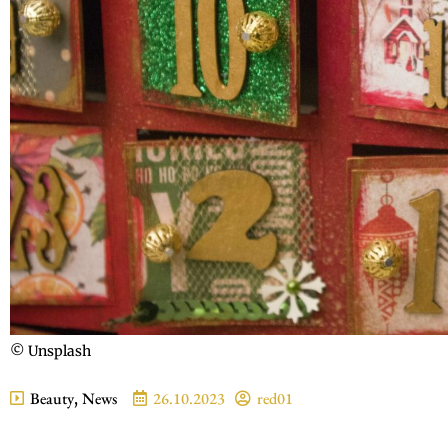
© Unsplash
Beauty
,
News
26.10.2023
red01