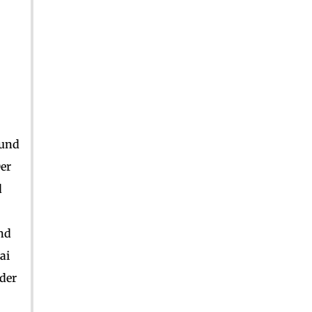
 und
Der
d
und
ai
oder