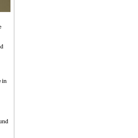
e
nd
 in
 und