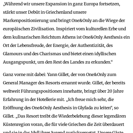
„Während wir unsere Expansion in ganz Europa fortsetzen,
stärkt unser Debüt in Griechenland unsere
Markenpositionierung und bringt One&Only an die Wiege der
europäischen Zivilisation. Inspiriert vom kulturellen Erbe und
dem kulinarischen Reichtum Athens ist One&Only Aesthesis ein
Ort der Lebensfreude, der Energie, der Authentizität, des
Glamours und des Charismas und bietet einen idyllischen
Ausgangspunkt, um den Rest des Landes zu erkunden.“
Ganz vorne mit dabei: Yann Gillet, der von One&Only zum
General Manager des Resorts ernannt wurde. Gillet, der bereits
weltweit Führungspositionen innehatte, bringt über 20 Jahre
Erfahrung in der Hotellerie mit. „Ich freue mich sehr, die
Eröffnung des One&Only Aesthesis in Glyfada zu leiten“, so
Gillet. „Das Resort treibt die Wiederbelebung dieser legendären
Küstenregion voran, die für viele Griechen die Zeit überdauert
und sie in das Idyll ihrer Jugend zurückversetzt. Unsere Gäste