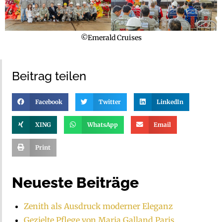
©Emerald Cruises
Beitrag teilen
Facebook
Twitter
LinkedIn
XING
WhatsApp
Email
Print
Neueste Beiträge
Zenith als Ausdruck moderner Eleganz
Gezielte Pflege von Maria Galland Paris