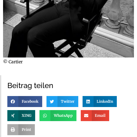
© Cartier
Beitrag teilen
Facebook
Twitter
LinkedIn
XING
WhatsApp
Email
Print