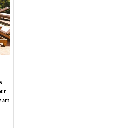
ge
our
ge am