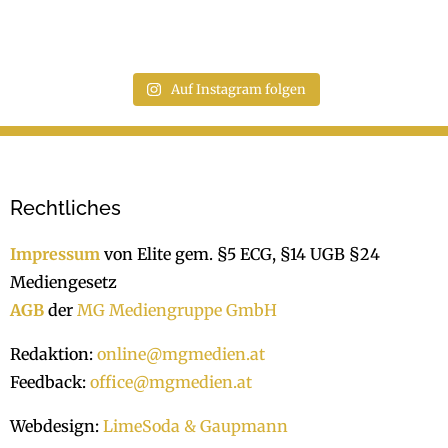
Auf Instagram folgen
Rechtliches
Impressum
von Elite gem. §5 ECG, §14 UGB §24
Mediengesetz
AGB
der
MG Mediengruppe GmbH
Redaktion:
online@mgmedien.at
Feedback:
office@mgmedien.at
Webdesign:
LimeSoda & Gaupmann