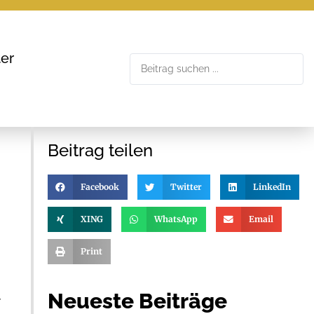
er
Beitrag teilen
Facebook
Twitter
LinkedIn
XING
WhatsApp
Email
Print
Neueste Beiträge
-