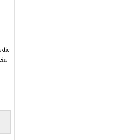
 die
ein