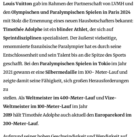
Louis
Vuitton
gab im Rahmen der Partnerschaft von LVMH und
den
Olympischen und Paralympischen Spielen in Paris 2024
mit Stolz die Ernennung eines neuen Hausbotschafters bekannt:
Timothée
Adolphe
ist ein
blinder
Athlet
, der sich auf
Sprintdisziplinen
spezialisiert. Der äußerst vielseitige,
renommierte französische Paralympier hat es durch seine
Entschlossenheit und sein Talent bis an die Spitze des Sports
geschafft. Bei den
Paralympischen Spielen in Tokio
im Jahr
2021 gewann er eine
Silbermedaille
im 100- Meter-Lauf und
zeigte damit seine Fähigkeit, sich großen Herausforderungen
zu
stellen. Als
Weltmeister im 400-Meter-Lauf
und
Vize-
Weltmeister im 100-Meter-Lauf
im Jahr
2019
hält Timothée Adolphe auch aktuell den
Europarekord im
200-Meter-Lauf
.
Aufgrund seiner hohen Geschwindigkeit und Wendigkeit auf