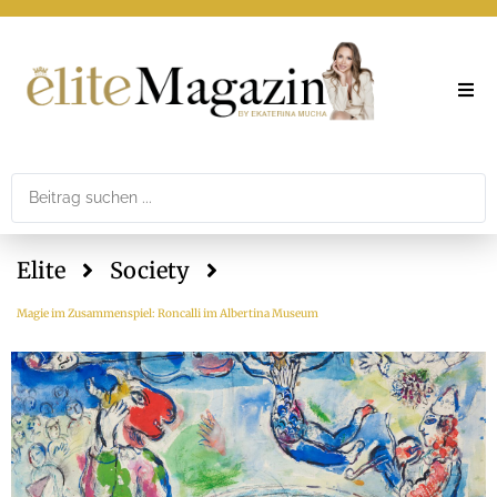
Elite
Theme
Elite
Society
Printar
Magie im Zusammenspiel: Roncalli im Albertina Museum
Newslet
Mediad