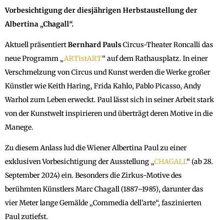
Vorbesichtigung der diesjährigen Herbstaustellung der
Albertina „Chagall“.
Aktuell präsentiert
Bernhard Pauls
Circus-Theater Roncalli das
neue Programm „
ARTistART
“ auf dem Rathausplatz. In einer
Verschmelzung von Circus und Kunst werden die Werke großer
Künstler wie Keith Haring, Frida Kahlo, Pablo Picasso, Andy
Warhol zum Leben erweckt. Paul lässt sich in seiner Arbeit stark
von der Kunstwelt inspirieren und überträgt deren Motive in die
Manege.
Zu diesem Anlass lud die Wiener Albertina Paul zu einer
exklusiven Vorbesichtigung der Ausstellung „
CHAGALL
“ (ab 28.
September 2024) ein. Besonders die Zirkus-Motive des
berühmten Künstlers Marc Chagall (1887–1985), darunter das
vier Meter lange Gemälde „Commedia dell’arte“, faszinierten
Paul zutiefst.