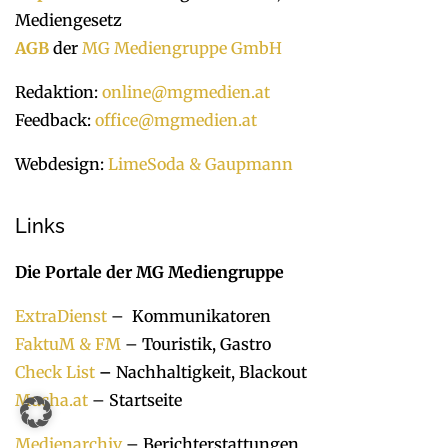
Mediengesetz
AGB
der
MG Mediengruppe GmbH
Redaktion:
online@mgmedien.at
Feedback:
office@mgmedien.at
Webdesign:
LimeSoda & Gaupmann
Links
Die Portale der MG Mediengruppe
ExtraDienst
– Kommunikatoren
FaktuM & FM
– Touristik, Gastro
Check List
–
Nachhaltigkeit, Blackout
Mucha.at
– Startseite
Medienarchiv
– Berichterstattungen