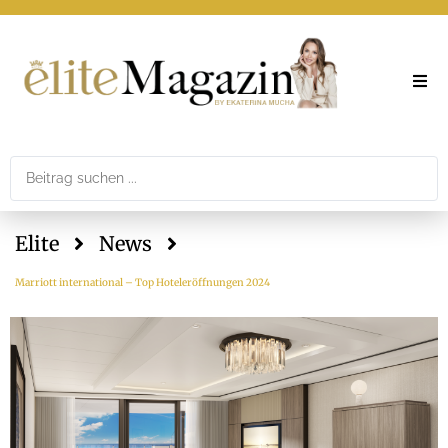
Elite
Theme
Elite
News
Printar
Marriott international – Top Hoteleröffnungen 2024
Newslet
Mediad