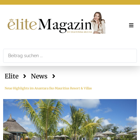
Elite
Theme
Elite
News
Printar
Neue Highlights im Anantara Iko Mauritius Resort & Villas
Newslet
Mediad