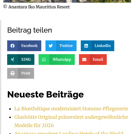
© Anantara Iko Mauritius Resort
Beitrag teilen
Facebook
Twitter
LinkedIn
XING
WhatsApp
Email
Print
Neueste Beiträge
La Biosthétique modernisiert Homme-Pflegeserie
Glashütte Original präsentiert außergewöhnliche
Modelle für 2026
Anantara erweitert Leading Hotels of the World