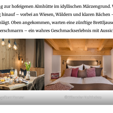
ng zur hofeigenen Almhütte im idyllischen Märzengrund.
eg hinauf – vorbei an Wiesen, Wäldern und klaren Bächen 
lägt. Oben angekommen, warten eine zünftige Brettljaus
iserschmarrn – ein wahres Geschmackserlebnis mit Aussic
gelbert Hanser
©Zillertaler Hofchalets