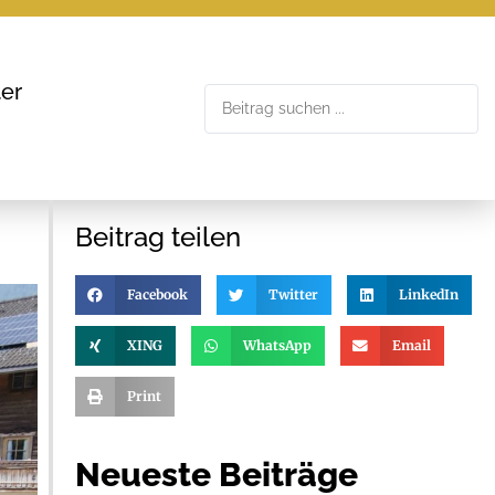
er
Beitrag teilen
Facebook
Twitter
LinkedIn
XING
WhatsApp
Email
Print
Neueste Beiträge