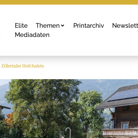
Elite
Themen
Printarchiv
Newslett
Mediadaten
illertaler Hofchalets