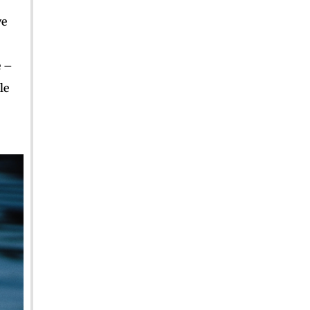
ve
e –
le