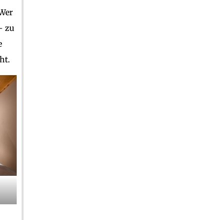
 Wer
– zu
e
ht.