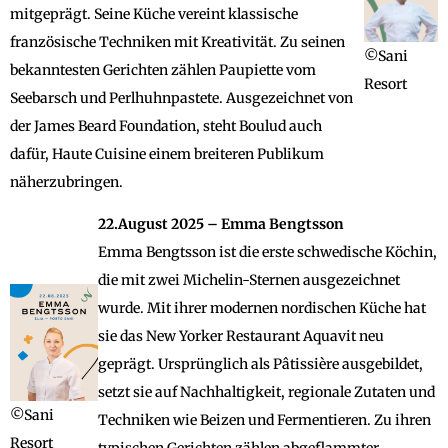
mitgeprägt. Seine Küche vereint klassische
französische Techniken mit Kreativität. Zu seinen
©Sani
bekanntesten Gerichten zählen Paupiette vom
Resort
Seebarsch und Perlhuhnpastete. Ausgezeichnet von
der James Beard Foundation, steht Boulud auch
dafür, Haute Cuisine einem breiteren Publikum
näherzubringen.
22.August 2025 – Emma Bengtsson
Emma Bengtsson ist die erste schwedische Köchin,
die mit zwei Michelin-Sternen ausgezeichnet
wurde. Mit ihrer modernen nordischen Küche hat
sie das New Yorker Restaurant Aquavit neu
geprägt. Ursprünglich als Pâtissière ausgebildet,
setzt sie auf Nachhaltigkeit, regionale Zutaten und
©Sani
Techniken wie Beizen und Fermentieren. Zu ihren
Resort
typischen Gerichten zählen abgeflammter