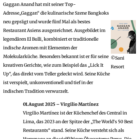
Gaggan Anand hat mit seiner Top-
Adresse„Gaggan“ die kulinarische Szene Bangkoks
neu geprägt und wurde fünf Mal als bestes
Restaurant Asiens ausgezeichnet. Ausgebildet im
legendären El Bulli, kombiniert er traditionelle
indische Aromen mit Elementen der
Molekularküche. Besonders bekannt ist er für seine
©Sani
kreativen Gerichte, wie zum Beispiel das „Lick It
Resort
Up“, das direkt vom Teller geleckt wird. Seine Küche
ist verspielt, unkonventionell und tief in der
indischen Tradition verwurzelt.
01.August 2025 – Virgilio Martínez
Virgilio Martínez ist der Küchenchef des Central in
Lima, das 2023 an der Spitze der „The World‘s 50 Best
Restaurants“ stand. Seine Küche versteht sich als
Hommage an die vielfältigen Ökosysteme Perus. Die