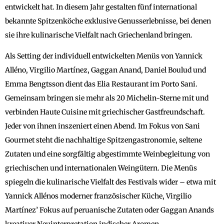
entwickelt hat. In diesem Jahr gestalten fünf international
bekannte Spitzenköche exklusive Genusserlebnisse, bei denen
sie ihre kulinarische Vielfalt nach Griechenland bringen.
Als Setting der individuell entwickelten Menüs von Yannick
Alléno, Virgilio Martínez, Gaggan Anand, Daniel Boulud und
Emma Bengtsson dient das Elia Restaurant im Porto Sani.
Gemeinsam bringen sie mehr als 20 Michelin-Sterne mit und
verbinden Haute Cuisine mit griechischer Gastfreundschaft.
Jeder von ihnen inszeniert einen Abend. Im Fokus von Sani
Gourmet steht die nachhaltige Spitzengastronomie, seltene
Zutaten und eine sorgfältig abgestimmte Weinbegleitung von
griechischen und internationalen Weingütern. Die Menüs
spiegeln die kulinarische Vielfalt des Festivals wider – etwa mit
Yannick Allénos moderner französischer Küche, Virgilio
Martínez’ Fokus auf peruanische Zutaten oder Gaggan Anands
kreativer Neuinterpretation indischer Aromen.