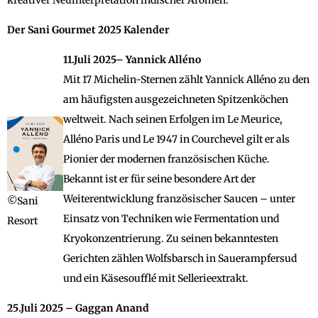
Der Sani Gourmet 2025 Kalender
11.Juli 2025– Yannick Alléno
Mit 17 Michelin-Sternen zählt Yannick Alléno zu den
am häufigsten ausgezeichneten Spitzenköchen
weltweit. Nach seinen Erfolgen im Le Meurice,
Alléno Paris und Le 1947 in Courchevel gilt er als
Pionier der modernen französischen Küche.
Bekannt ist er für seine besondere Art der
Weiterentwicklung französischer Saucen – unter
©Sani
Einsatz von Techniken wie Fermentation und
Resort
Kryokonzentrierung. Zu seinen bekanntesten
Gerichten zählen Wolfsbarsch in Sauerampfersud
und ein Käsesoufflé mit Sellerieextrakt.
25.Juli 2025 – Gaggan Anand