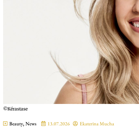
©Kérastase
Beauty
,
News
13.07.2026
Ekaterina Mucha