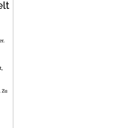
lt
er.
t,
. Zu