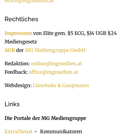
office@mgmedien.at
Rechtliches
Impressum
von Elite gem. §5 ECG, §14 UGB §24
Mediengesetz
AGB
der
MG Mediengruppe GmbH
Redaktion:
online@mgmedien.at
Feedback:
office@mgmedien.at
Webdesign:
LimeSoda & Gaupmann
Links
Die Portale der MG Mediengruppe
ExtraDienst
– Kommunikatoren