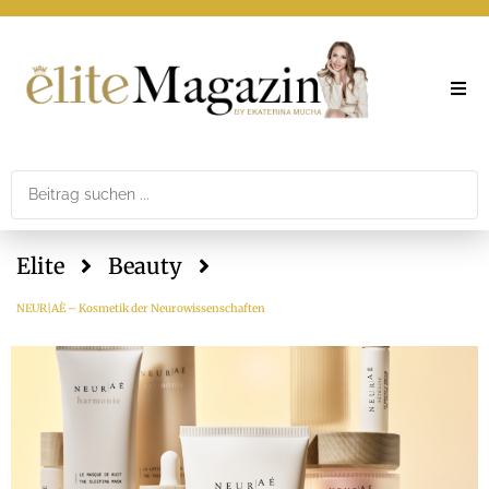
Elite
Theme
Elite
Beauty
Printar
NEUR|AÈ – Kosmetik der Neurowissenschaften
Newslet
Mediad