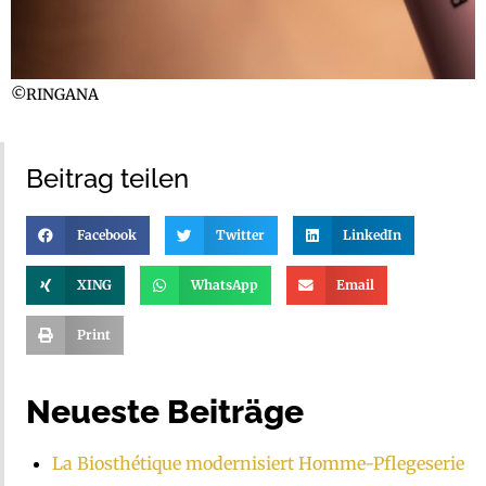
©RINGANA
Beitrag teilen
Facebook
Twitter
LinkedIn
XING
WhatsApp
Email
Print
Neueste Beiträge
La Biosthétique modernisiert Homme-Pflegeserie