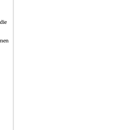
die
onen