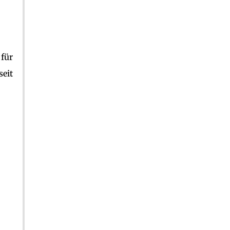
 für
seit