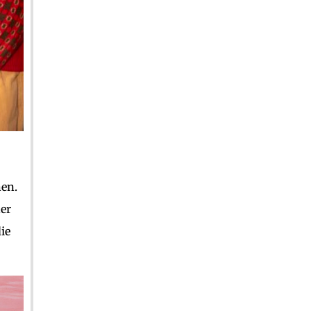
hen.
der
ie