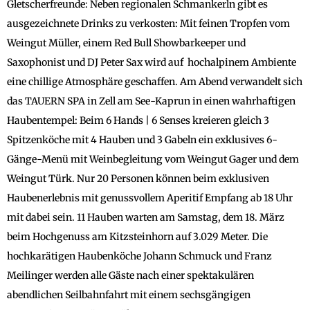
Gletscherfreunde: Neben regionalen Schmankerln gibt es
ausgezeichnete Drinks zu verkosten: Mit feinen Tropfen vom
Weingut Müller, einem Red Bull Showbarkeeper und
Saxophonist und DJ Peter Sax wird auf hochalpinem Ambiente
eine chillige Atmosphäre geschaffen. Am Abend verwandelt sich
das TAUERN SPA in Zell am See-Kaprun in einen wahrhaftigen
Haubentempel: Beim 6 Hands | 6 Senses kreieren gleich 3
Spitzenköche mit 4 Hauben und 3 Gabeln ein exklusives 6-
Gänge-Menü mit Weinbegleitung vom Weingut Gager und dem
Weingut Türk. Nur 20 Personen können beim exklusiven
Haubenerlebnis mit genussvollem Aperitif Empfang ab 18 Uhr
mit dabei sein. 11 Hauben warten am Samstag, dem 18. März
beim Hochgenuss am Kitzsteinhorn auf 3.029 Meter. Die
hochkarätigen Haubenköche Johann Schmuck und Franz
Meilinger werden alle Gäste nach einer spektakulären
abendlichen Seilbahnfahrt mit einem sechsgängigen