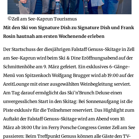
©Zell am See-Kaprun Tourismus
Mit den Ski von Signature Dish zu Signature Dish und Frank
Rosin hautnah am ersten Wochenende erleben
Der Startschuss der diesjährigen Falstaff Genuss-Skitage in Zell
am See-Kaprun wird beim Ski & Dine Eröffnungsabend auf der
Schmittenhöhe am 9. März gefeiert. Ein exklusives 6-Gänge-
Menü von Spitzenkoch Wolfgang Brugger wird ab 19:00 auf der
AreitLounge mit einer ausgewählten Weinbegleitung serviert.
Am Tag darauf ermöglicht das Ski’n’Brunch Deluxe einen
unvergesslichen Start in den Skitag: Bei Sonnenaufgang ist die
Piste exklusiv für die Teilnehmer reserviert. Das Highlight zum
Auftakt der Falstaff Genuss-Skitage wird am Abend vom 10.
März ab 18:00 Uhr im Ferry Porsche Congress Center Zell am See
passieren: Beim Treffpunkt Genuss können alle Gäste den TV-