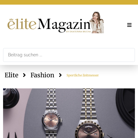
Elite
Theme
Elite
Fashion
Printar
Sportliche Zeitmesser
Newslet
Mediad