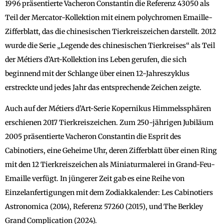
1996 präsentierte Vacheron Constantin die Referenz 43050 als
Teil der Mercator-Kollektion mit einem polychromen Emaille-
Zifferblatt, das die chinesischen Tierkreiszeichen darstellt. 2012
wurde die Serie „Legende des chinesischen Tierkreises“ als Teil
der Métiers d’Art-Kollektion ins Leben gerufen, die sich
beginnend mit der Schlange über einen 12-Jahreszyklus
erstreckte und jedes Jahr das entsprechende Zeichen zeigte.
Auch auf der Métiers d’Art-Serie Kopernikus Himmelssphären
erschienen 2017 Tierkreiszeichen. Zum 250-jährigen Jubiläum
2005 präsentierte Vacheron Constantin die Esprit des
Cabinotiers, eine Geheime Uhr, deren Zifferblatt über einen Ring
mit den 12 Tierkreiszeichen als Miniaturmalerei in Grand-Feu-
Emaille verfügt. In jüngerer Zeit gab es eine Reihe von
Einzelanfertigungen mit dem Zodiakkalender: Les Cabinotiers
Astronomica (2014), Referenz 57260 (2015), und The Berkley
Grand Complication (2024).