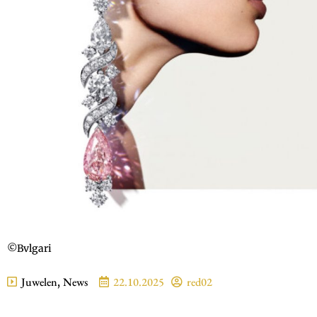
©Bvlgari
Juwelen
,
News
22.10.2025
red02