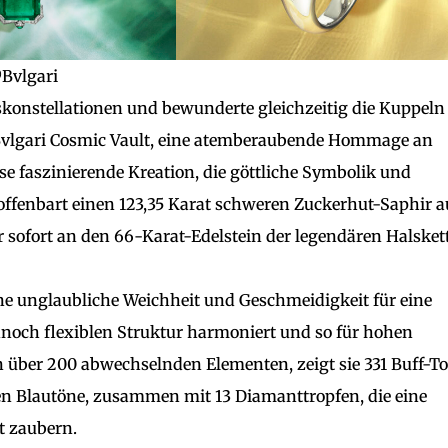
Bvlgari
lskonstellationen und bewunderte gleichzeitig die Kuppeln
r Bvlgari Cosmic Vault, eine atemberaubende Hommage an
se faszinierende Kreation, die göttliche Symbolik und
 offenbart einen 123,35 Karat schweren Zuckerhut-Saphir a
r sofort an den 66-Karat-Edelstein der legendären Halsket
eine unglaubliche Weichheit und Geschmeidigkeit für eine
ennoch flexiblen Struktur harmoniert und so für hohen
n über 200 abwechselnden Elementen, zeigt sie 331 Buff-T
en Blautöne, zusammen mit 13 Diamanttropfen, die eine
t zaubern.