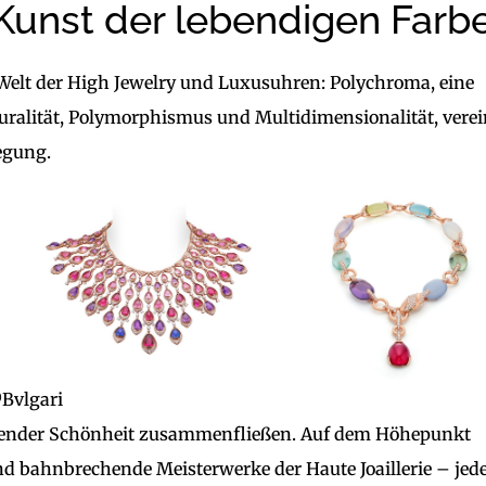
 Kunst der lebendigen Farb
r Welt der High Jewelry und Luxusuhren: Polychroma, eine
uralität, Polymorphismus und Multidimensionalität, verei
egung.
Bvlgari
ahlender Schönheit zusammenfließen. Auf dem Höhepunkt
d bahnbrechende Meisterwerke der Haute Joaillerie – jed