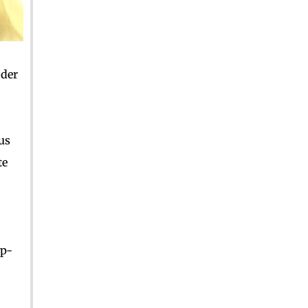
 der
us
te
op-