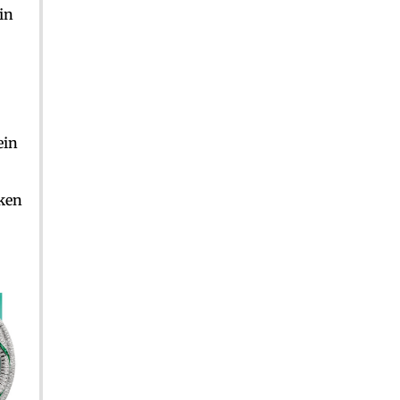
in
ein
cken