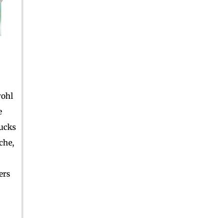
wohl
e
rucks
che,
ers