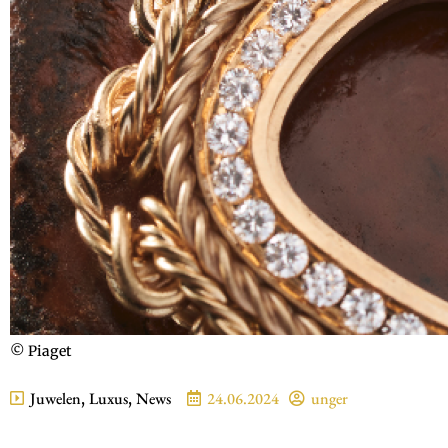
© Piaget
Juwelen
,
Luxus
,
News
24.06.2024
unger