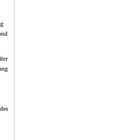
ng
und
iter
ung
odes