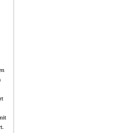
en
n
rt
mit
t.