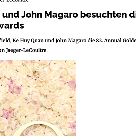
n und John Magaro besuchten d
Awards
field
,
Ke Huy Quan
und
John Magaro
die
82. Annual Gold
n Jaeger-LeCoultre
.