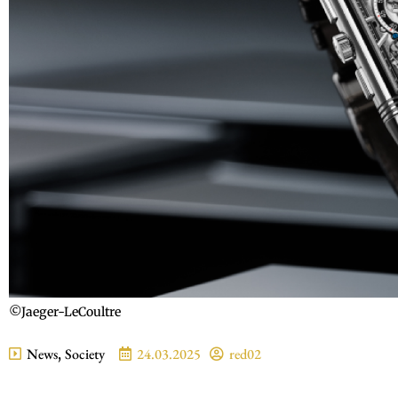
©Jaeger-LeCoultre
News
,
Society
24.03.2025
red02