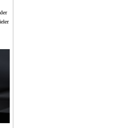
 der
eler