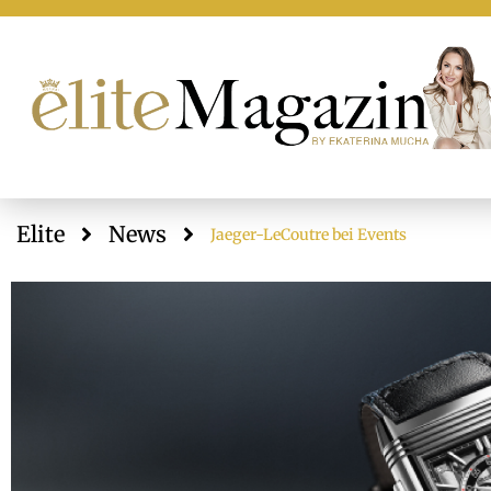
Elite
News
Jaeger-LeCoutre bei Events