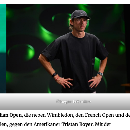
©Jaeger-LeCoultre
lian
Open
, die neben Wimbledon, den French Open und d
hlen, gegen den Amerikaner
Tristan
Boyer
. Mit der