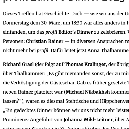
Dieses Treffen hat Geschichte. Doch — wie wir aus der G
Donnerstag dem 30. März, um 18:30 war alles anders in R
einfanden, um das
profil
Editor’s Dinner
zu zelebrieren.
Personen:
Christian Rainer
— in diversen Ansprachen mi
nicht mehr bei
profil
. Dafür leitet jetzt
Anna Thalhamme
Richard Grasl
(der folgt auf
Thomas Kralinger
, der übr
über
Thalhammer
: „Es gibt niemanden sonst, der zu mi
die Verköstigung der Gästeschar. Gab es früher gesetzte T
neben
Rainer
platziert war
(Michael Nikbakhsh
kommenti
lassen?“), waren es diesmal Stehtische und Häppchenv
„Ein gedecktes Dinner können wir uns nicht mehr leisten“
Prominenz: Angeführt von
Johanna Mikl-Leitner
, über
M
extra seinen Skiurlaub in St. Anton ab) über den Vorst