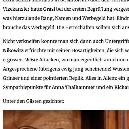
Vizekanzler hatte
Grasl
bei der ersten Begrüßung vergesse
was hierzulande Rang, Namen und Werbegeld hat. Eindri
brauche das Werbegeld. Die Herrschaften sollten sich an
Nicht verkneifen konnte man sich dann auch Untergrif
Nikowitz
erfrischte mit seinen Bösartigkeiten, die sich 
ergossen.
Wüste
Attacken, wo man eigentlich annehmen
Angesprochene (übrigens ewig jung scheinende) Wüste
Grinser und einer pointierten Replik. Alles in Allem: ei
Sympathiepunkte für
Anna Thalhammer
und ein
Richar
Unter den Gästen gesichtet: