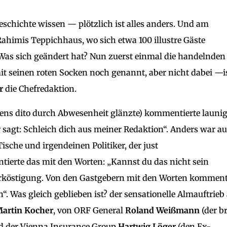
eschichte wissen — plötzlich ist alles anders. Und am
ahimis Teppichhaus, wo sich etwa 100 illustre Gäste
 Was sich geändert hat? Nun zuerst einmal die handelnden
t seinen roten Socken noch genannt, aber nicht dabei —i
r
die Chefredaktion.
igens dito durch Abwesenheit glänzte) kommentierte launi
r sagt: Schleich dich aus meiner Redaktion“. Anders war a
ische und irgendeinen Politiker, der just
erte das mit den Worten: „Kannst du das nicht sein
erköstigung. Von den Gastgebern mit den Worten kommenti
. Was gleich geblieben ist? der sensationelle Almauftrieb
artin Kocher
, von ORF General
Roland Weißmann
(der b
and der Vienna Insurance Group
Hartwig Löger
(den Ex-