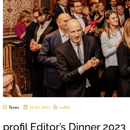
News
31.03.2023
red01
profil Editor’s Dinner 2023