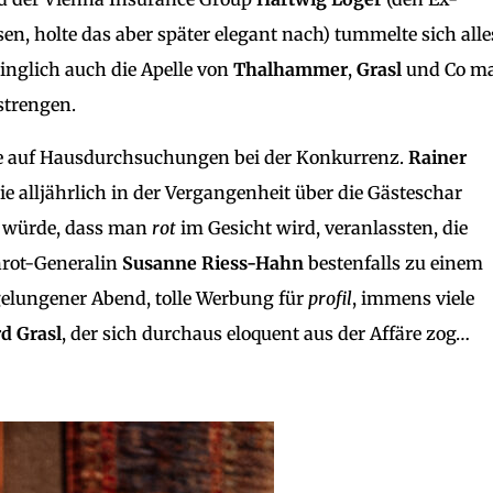
n, holte das aber später elegant nach) tummelte sich alle
nglich auch die Apelle von
Thalhammer
,
Grasl
und Co m
strengen.
fe auf Hausdurchsuchungen bei der Konkurrenz.
Rainer
wie alljährlich in der Vergangenheit über die Gästeschar
 würde, dass man
rot
im Gesicht wird, veranlassten, die
nrot-Generalin
Susanne Riess-Hahn
bestenfalls zu einem
n gelungener Abend, tolle Werbung für
profil
, immens viele
d Grasl
, der sich durchaus eloquent aus der Affäre zog…