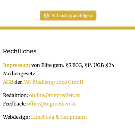
Auf Instagram folgen
Rechtliches
Impressum
von Elite gem. §5 ECG, §14 UGB §24
Mediengesetz
AGB
der
MG Mediengruppe GmbH
Redaktion:
online@mgmedien.at
Feedback:
office@mgmedien.at
Webdesign:
LimeSoda & Gaupmann