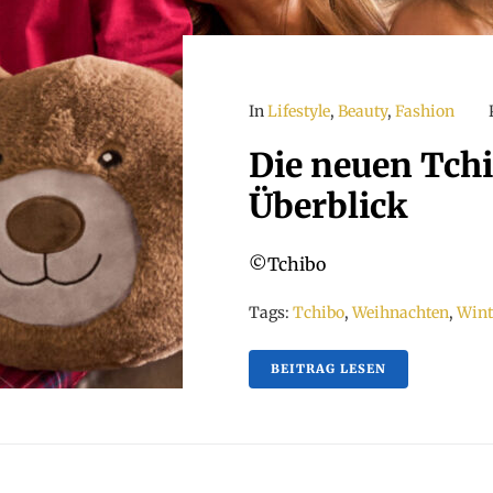
In
Lifestyle
,
Beauty
,
Fashion
Die neuen Tchi
Überblick
©Tchibo
Tags:
Tchibo
,
Weihnachten
,
Wint
BEITRAG LESEN